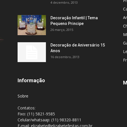
P
4 dezembro, 2013
C
An
Decoração Infantil | Tema
Pequeno Principe
C
26 março, 2015
M
Ga
Decoração de Aniversário 15
Anos
L
16 dezembro, 2013
F
Informação
M
Sobre
Contatos:
Fixo: (11) 5821-9585
Celular/whatsaap: (11) 98320-8811
E-mail: elizabete@elizabetefestas.com.br