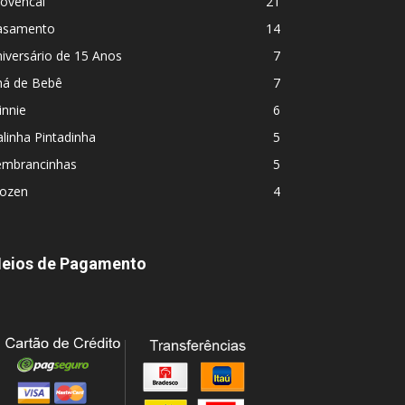
rovencal
21
asamento
14
iversário de 15 Anos
7
há de Bebê
7
innie
6
linha Pintadinha
5
embrancinhas
5
rozen
4
eios de Pagamento