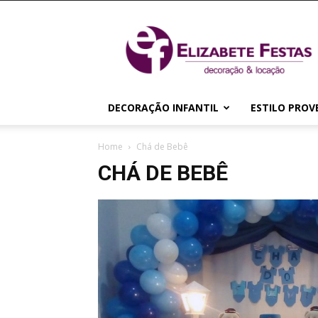
Elizabete
Festas
|
Decoração
&
Locação
DECORAÇÃO INFANTIL
ESTILO PROV
Home
Chá de Bebê
CHÁ DE BEBÊ