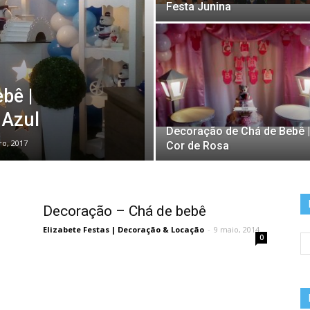
Festa Junina
bê |
 Azul
Decoração de Chá de Bebê |
ro, 2017
Cor de Rosa
Decoração – Chá de bebê
Elizabete Festas | Decoração & Locação
-
9 maio, 2014
0