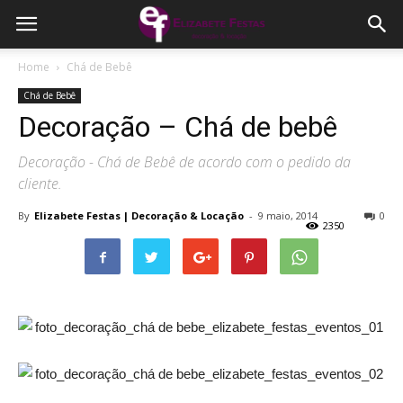
Home
Chá de Bebê
Chá de Bebê
Decoração – Chá de bebê
Decoração - Chá de Bebê de acordo com o pedido da
cliente.
By
Elizabete Festas | Decoração & Locação
-
9 maio, 2014
0
2350