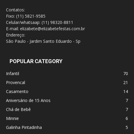
Contatos:
Fixo: (11) 5821-9585
Celular/whatsaap: (11) 98320-8811
E-mail: elizabete@elizabetefestas.com.br
Endereço:
São Paulo - Jardim Santo Eduardo - Sp
POPULAR CATEGORY
Infantil
70
Provencal
21
Casamento
14
Aniversário de 15 Anos
7
Chá de Bebê
7
Minnie
6
Galinha Pintadinha
5