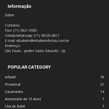
Informação
Sobre
Contatos:
Fixo: (11) 5821-9585
Celular/whatsaap: (11) 98320-8811
E-mail: elizabete@elizabetefestas.com.br
Endereço:
São Paulo - Jardim Santo Eduardo - Sp
POPULAR CATEGORY
Infantil
70
Provencal
21
Casamento
14
Aniversário de 15 Anos
7
Chá de Bebê
7