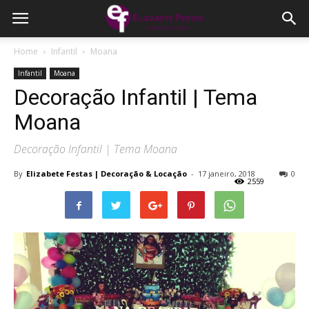
Home
Infantil
Moana
Infantil
Moana
Decoração Infantil | Tema
Moana
Decoração Infantil | Tema Moana
By
Elizabete Festas | Decoração & Locação
-
17 janeiro, 2018
0
2559