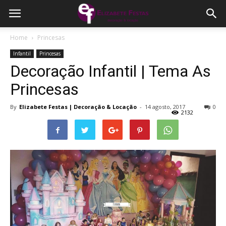
Home
Princesas
Infantil
Princesas
Decoração Infantil | Tema As
Princesas
By
Elizabete Festas | Decoração & Locação
-
14 agosto, 2017
0
2132