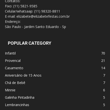
Contatos:
Fixo: (11) 5821-9585
Celular/whatsaap: (11) 98320-8811
E-mail: elizabete@elizabetefestas.com.br
Endereço:
São Paulo - Jardim Santo Eduardo - Sp
POPULAR CATEGORY
Infantil
70
Provencal
21
Casamento
14
Aniversário de 15 Anos
7
Chá de Bebê
7
Minnie
6
Galinha Pintadinha
5
Lembrancinhas
5