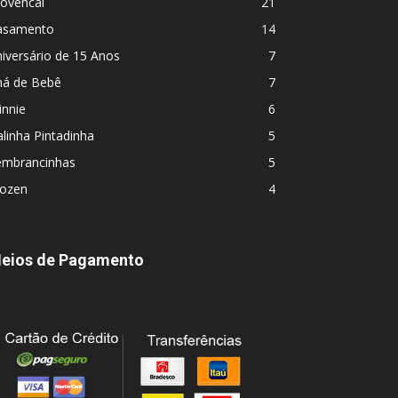
rovencal
21
asamento
14
iversário de 15 Anos
7
há de Bebê
7
innie
6
linha Pintadinha
5
embrancinhas
5
rozen
4
eios de Pagamento