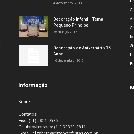
P
4 dezembro, 2013
C
An
Decoração Infantil | Tema
Pequeno Principe
C
26 março, 2015
M
Ga
Decoração de Aniversário 15
Anos
L
16 dezembro, 2013
F
Informação
M
Sobre
Contatos:
Fixo: (11) 5821-9585
Celular/whatsaap: (11) 98320-8811
E-mail: elizabete@elizabetefestas.com.br