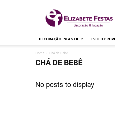
Elizabete
Festas
|
Decoração
&
Locação
DECORAÇÃO INFANTIL
ESTILO PROV
Home
Chá de Bebê
CHÁ DE BEBÊ
No posts to display