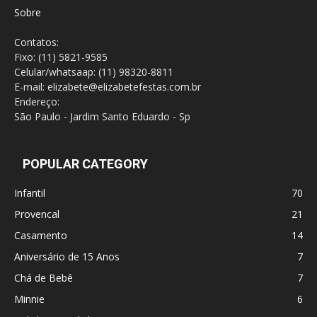
Sobre
Contatos:
Fixo: (11) 5821-9585
Celular/whatsaap: (11) 98320-8811
E-mail: elizabete@elizabetefestas.com.br
Endereço:
São Paulo - Jardim Santo Eduardo - Sp
POPULAR CATEGORY
Infantil
70
Provencal
21
Casamento
14
Aniversário de 15 Anos
7
Chá de Bebê
7
Minnie
6