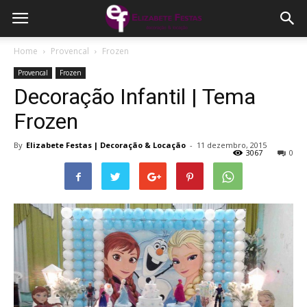
Home
Provencal
Frozen
Provencal
Frozen
Decoração Infantil | Tema
Frozen
By
Elizabete Festas | Decoração & Locação
-
11 dezembro, 2015
3067
0