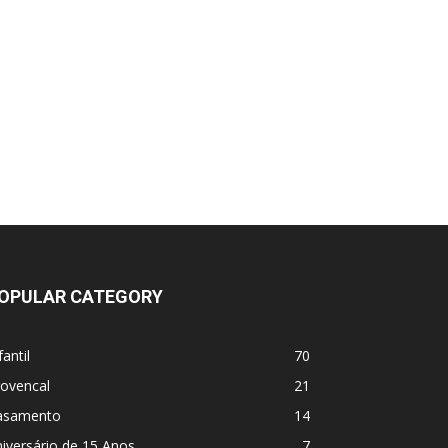
OPULAR CATEGORY
fantil
70
rovencal
21
asamento
14
iversário de 15 Anos
7