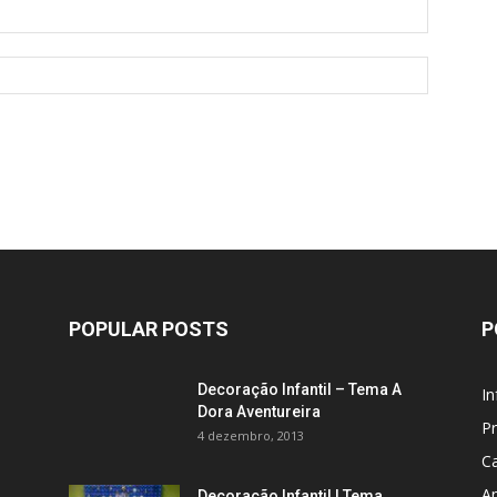
POPULAR POSTS
P
Decoração Infantil – Tema A
In
Dora Aventureira
P
4 dezembro, 2013
C
An
Decoração Infantil | Tema