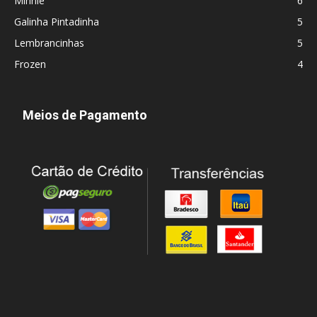
Minnie
6
Galinha Pintadinha
5
Lembrancinhas
5
Frozen
4
Meios de Pagamento