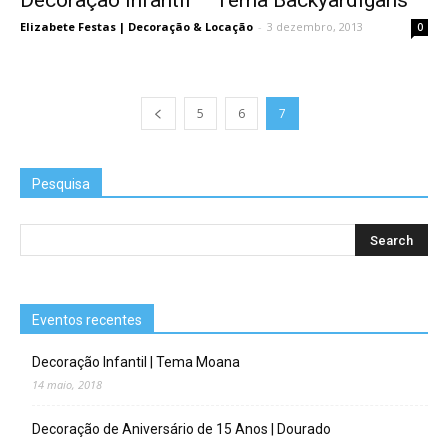
Decoração Infantil – Tema Backyardigans
Elizabete Festas | Decoração & Locação
-
3 dezembro, 2013
0
5
6
7
Pesquisa
Eventos recentes
Decoração Infantil | Tema Moana
14 maio, 2018
Decoração de Aniversário de 15 Anos | Dourado