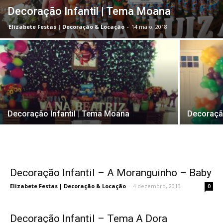
Decoração Infantil | Tema Moana
Elizabete Festas | Decoração & Locação
-
14 maio, 2018
Decoração Infantil | Tema Moana
Decoração
Decoração Infantil – A Moranguinho – Baby
Elizabete Festas | Decoração & Locação
-
4 dezembro, 2013
0
Decoração Infantil – Tema A Dora