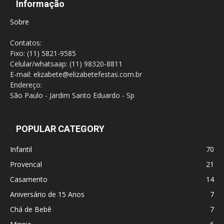
Informação
Sobre
Contatos:
Fixo: (11) 5821-9585
Celular/whatsaap: (11) 98320-8811
E-mail: elizabete@elizabetefestas.com.br
Endereço:
São Paulo - Jardim Santo Eduardo - Sp
POPULAR CATEGORY
Infantil
70
Provencal
21
Casamento
14
Aniversário de 15 Anos
7
Chá de Bebê
7