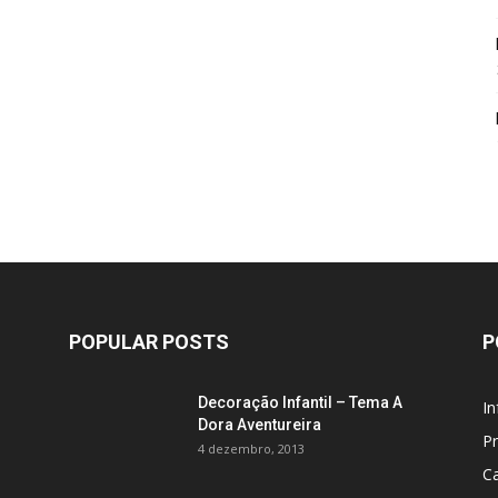
POPULAR POSTS
P
Decoração Infantil – Tema A
In
Dora Aventureira
P
4 dezembro, 2013
C