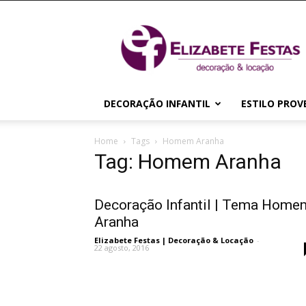
Elizabete
Festas
|
Decoração
&
Locação
DECORAÇÃO INFANTIL
ESTILO PROV
Home
Tags
Homem Aranha
Tag: Homem Aranha
Decoração Infantil | Tema Home
Aranha
Elizabete Festas | Decoração & Locação
-
22 agosto, 2016