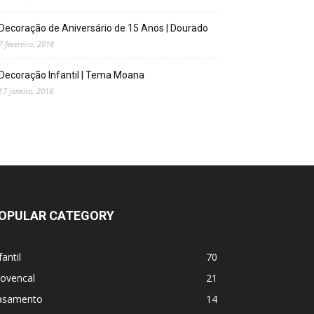
Decoração de Aniversário de 15 Anos | Dourado
7 fevereiro, 2018
Decoração Infantil | Tema Moana
17 janeiro, 2018
OPULAR CATEGORY
fantil
70
rovencal
21
asamento
14