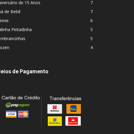
iversário de 15 Anos
7
há de Bebê
7
innie
6
linha Pintadinha
5
embrancinhas
5
rozen
4
eios de Pagamento