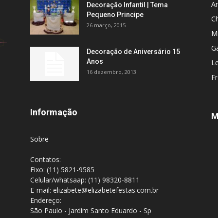
An
Decoração Infantil | Tema
Pequeno Principe
C
26 março, 2015
M
Ga
Decoração de Aniversário 15
Anos
L
16 dezembro, 2013
F
Informação
M
Sobre
Contatos:
Fixo: (11) 5821-9585
Celular/whatsaap: (11) 98320-8811
E-mail: elizabete@elizabetefestas.com.br
Endereço:
São Paulo - Jardim Santo Eduardo - Sp