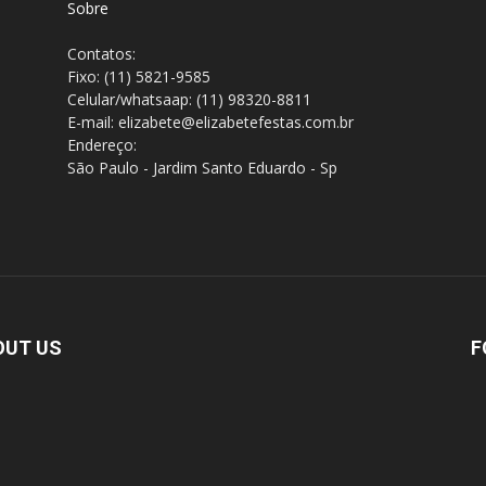
Sobre
Contatos:
Fixo: (11) 5821-9585
Celular/whatsaap: (11) 98320-8811
E-mail: elizabete@elizabetefestas.com.br
Endereço:
São Paulo - Jardim Santo Eduardo - Sp
OUT US
F