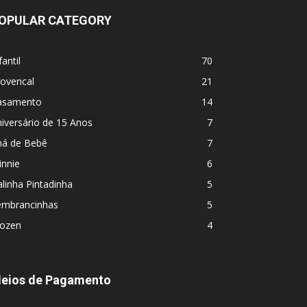
OPULAR CATEGORY
fantil
70
rovencal
21
asamento
14
iversário de 15 Anos
7
há de Bebê
7
innie
6
linha Pintadinha
5
embrancinhas
5
rozen
4
eios de Pagamento