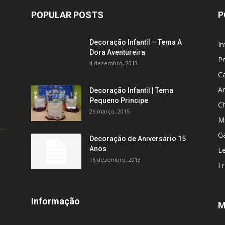
POPULAR POSTS
P
Decoração Infantil – Tema A
In
Dora Aventureira
P
4 dezembro, 2013
C
An
Decoração Infantil | Tema
Pequeno Principe
C
26 março, 2015
M
Ga
Decoração de Aniversário 15
Anos
L
16 dezembro, 2013
F
Informação
M